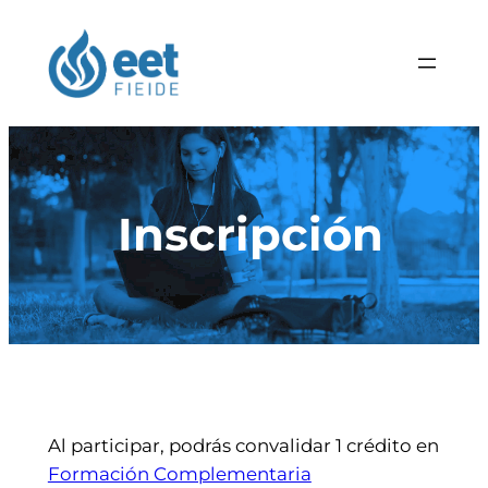
Saltar
al
contenido
Inscripción
Al participar, podrás convalidar 1 crédito en
Formación Complementaria