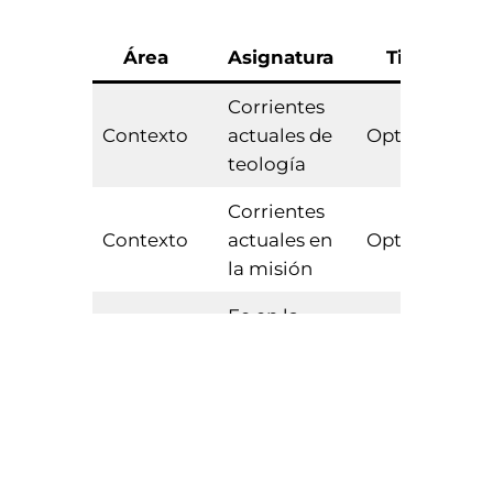
Área
Asignatura
Tipo
E
Corrientes
Contexto
actuales de
Optativa
teología
Corrientes
Contexto
actuales en
Optativa
la misión
Fe en la
Contexto
esfera
Obligatoria
pública