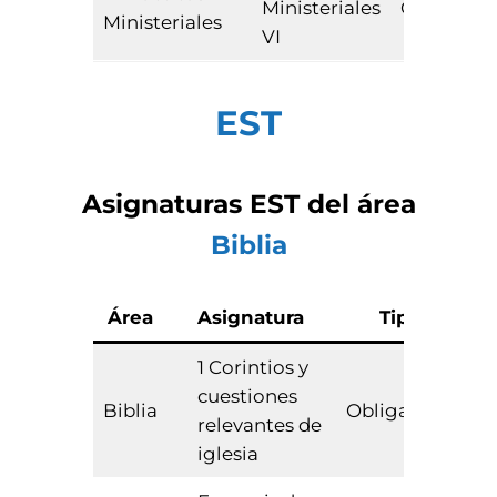
Ministeriales
Obligator
Ministeriales
VI
EST
Asignaturas
EST
del área
Biblia
Área
Asignatura
Tipo
E
1 Corintios y
cuestiones
Biblia
Obligatoria
relevantes de
iglesia