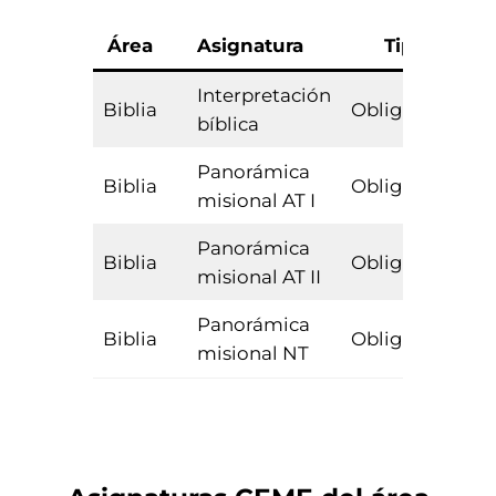
Área
Asignatura
Tipo
E
Interpretación
Biblia
Obligatoria
bíblica
Panorámica
Biblia
Obligatoria
misional AT I
Panorámica
Biblia
Obligatoria
misional AT II
Panorámica
Biblia
Obligatoria
misional NT